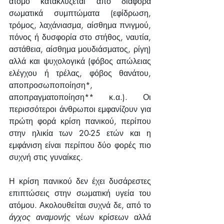
άτομο κατακλύζεται από διάφορα 
σωματικά συμπτώματα (εφίδρωση, 
τρόμος, λαχάνιασμα, αίσθημα πνιγμού, 
πόνος ή δυσφορία στο στήθος, ναυτία, 
αστάθεια, αίσθημα μουδιάσματος, ρίγη) 
αλλά και ψυχολογικά (φόβος απώλειας 
ελέγχου ή τρέλας, φόβος θανάτου, 
αποπροσωποποίηση*, 
αποπραγματοποίηση** κ.α.). Οι 
περισσότεροι άνθρωποι εμφανίζουν για 
πρώτη φορά κρίση πανικού, περίπου 
στην ηλικία των 20-25 ετών και η 
εμφάνιση είναι περίπου δύο φορές πιο 
συχνή στις γυναίκες.
Η κρίση πανικού δεν έχει δυσάρεστες 
επιπτώσεις στην σωματική υγεία του 
ατόμου. Ακολουθείται συχνά δε, από το 
άγχος αναμονής
 νέων κρίσεων αλλά 