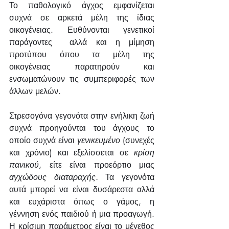
Το παθολογικό άγχος εμφανίζεται 
συχνά σε αρκετά μέλη της ίδιας 
οικογένειας. Ευθύνονται γενετικοί 
παράγοντες  αλλά και η μίμηση 
προτύπου όπου τα μέλη της 
οικογένειας παρατηρούν και 
ενσωματώνουν τις συμπεριφορές των 
άλλων μελών.
Στρεσογόνα γεγονότα στην ενήλικη ζωή 
συχνά προηγούνται του άγχους το 
οποίο συχνά είναι 
γενικευμένο 
(συνεχές 
και χρόνιο) και εξελίσσεται σε 
κρίση 
πανικού
, είτε είναι προεόρτιο μιας 
αγχώδους διαταραχής.
 Τα γεγονότα 
αυτά μπορεί να είναι δυσάρεστα αλλά 
και ευχάριστα όπως ο γάμος, η 
γέννηση ενός παιδιού ή μια προαγωγή. 
Η κρίσιμη παράμετρος είναι το μέγεθος 