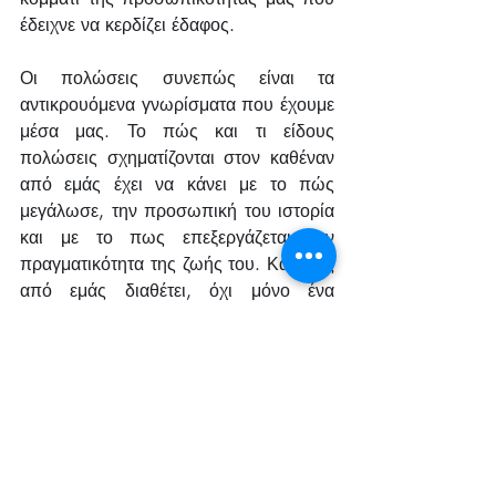
έδειχνε να κερδίζει έδαφος.
Οι πολώσεις συνεπώς είναι τα 
αντικρουόμενα γνωρίσματα που έχουμε 
μέσα μας. Το πώς και τι είδους 
πολώσεις σχηματίζονται στον καθέναν 
από εμάς έχει να κάνει με το πώς 
μεγάλωσε, την προσωπική του ιστορία 
και με το πως επεξεργάζεται την 
πραγματικότητα της ζωής του. Καθένας 
από εμάς διαθέτει, όχι μόνο ένα 
αντίθετο, αλλά διάφορα αντίθετα που 
σχετίζονται μεταξύ τους. Για 
παράδειγμα, η αγένεια μπορεί να μην 
είναι ο ένας πόλος της ευγένειας, 
κάποιος ακόμα μπορεί να είναι η 
σκληρότητα. Επίσης, οι πολώσεις 
μπορεί να είναι χαρακτηριστικά μας 