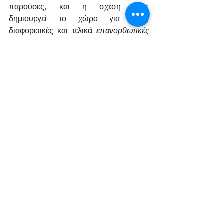
παρούσες, και η σχέση τους 
δημιουργεί το χώρο για νέες, 
διαφορετικές και τελικά 
επανορθωτικές 
εμπειρίες,
 ακόμα κι αν τα τραύματα του 
παρελθόντος δεν έχουν σβήσει.
Χρειάζομαι ψυχοθεραπεία;
Έχω αφήσει για το τέλος, μια ερώτηση 
που για μένα έχει μεγάλη σημασία. Σαν 
επαγγελματίας, πέρα από τις 
περιπτώσεις ανθρώπων που θα δω 
τυχαία, και θα καταλάβω ότι φέρουν 
ψυχοπαθολογία, (δηλαδή πολύ 
δύσκολα, σκληρά και άκαμπτα μοτίβα 
συμπεριφοράς και σχετίζεσθαι), δεν 
μπορώ να πάρω την ευθύνη για το αν 
κάποιος χρειάζεται ψυχοθεραπεία ή 
όχι, αν μόνο έχουμε συναντηθεί σε 
μικρές φιλικές συζητήσεις.