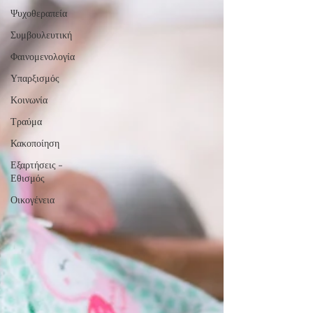
Ψυχοθεραπεία
Συμβουλευτική
Φαινομενολογία
Υπαρξισμός
Κοινωνία
Τραύμα
Κακοποίηση
Εξαρτήσεις -
Εθισμός
Οικογένεια